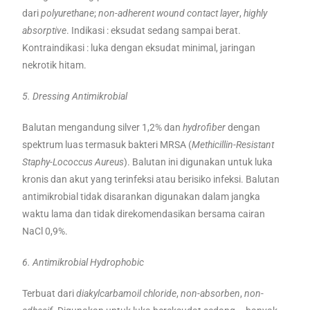
dari
polyurethane
;
non-adherent wound contact layer
,
highly
absorptive
. Indikasi : eksudat sedang sampai berat.
Kontraindikasi : luka dengan eksudat minimal, jaringan
nekrotik hitam.
5. Dressing Antimikrobial
Balutan mengandung silver 1,2% dan
hydrofiber
dengan
spektrum luas termasuk bakteri MRSA (
Methicillin-Resistant
Staphy-Lococcus Aureus
). Balutan ini digunakan untuk luka
kronis dan akut yang terinfeksi atau berisiko infeksi. Balutan
antimikrobial tidak disarankan digunakan dalam jangka
waktu lama dan tidak direkomendasikan bersama cairan
NaCl 0,9%.
6. Antimikrobial Hydrophobic
Terbuat dari
diakylcarbamoil chloride
,
non-absorben
,
non-