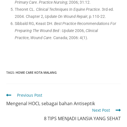
Primary Care
.
Practice
Nursing
; 2006; 31:12.
Theoret CL.
Clinical Techniques In Equine Practice
. 3rd ed.
2004. Chapter 2,
Update On Wound Repair
; p.110-22.
Sibbald RG, Keast DH.
Best Practice Recommendations For
Preparing The Wound Bed
:
Update
2006,
Clinical
Practice
,
Wound Care
. Canada; 2006: 4(1).
TAGS
:
HOME CARE KOTA MALANG
Previous Post
Mengenal HOCL sebagai bahan Antiseptik
Next Post
8 TIPS MENJADI LANSIA YANG SEHAT