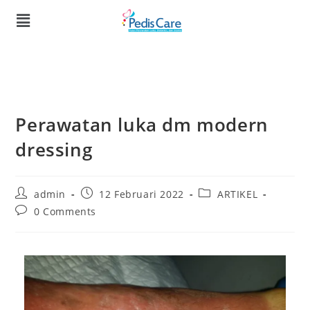
Beranda
Profil
Event
Wound Care
Toko
Prostetic
Konsultasi
Compare
Perawatan luka dm modern
dressing
admin
12 Februari 2022
ARTIKEL
0 Comments