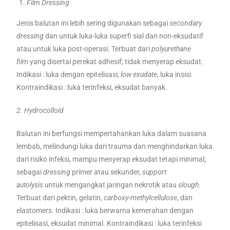
Film Dressing
Jenis balutan ini lebih sering digunakan sebagai
secondary
dressing
dan untuk luka-luka superfi sial dan non-eksudatif
atau untuk luka post-operasi. Terbuat dari
polyurethane
film
yang disertai perekat adhesif; tidak menyerap eksudat.
Indikasi : luka dengan epitelisasi,
low exudate
, luka insisi.
Kontraindikasi : luka terinfeksi, eksudat banyak.
2. Hydrocolloid
Balutan ini berfungsi mempertahankan luka dalam suasana
lembab, melindungi luka dari trauma dan menghindarkan luka
dari risiko infeksi, mampu menyerap eksudat tetapi minimal;
sebagai
dressing
primer atau sekunder,
support
autolysis
untuk mengangkat jaringan nekrotik atau
slough
.
Terbuat dari pektin, gelatin,
carboxy-methylcellulose
, dan
elastomers. Indikasi : luka berwarna kemerahan dengan
epitelisasi, eksudat minimal. Kontraindikasi : luka terinfeksi