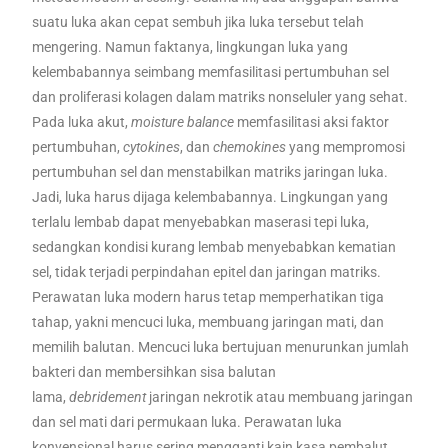
suatu luka akan cepat sembuh jika luka tersebut telah
mengering. Namun faktanya, lingkungan luka yang
kelembabannya seimbang memfasilitasi pertumbuhan sel
dan proliferasi kolagen dalam matriks nonseluler yang sehat.
Pada luka akut,
moisture balance
memfasilitasi aksi faktor
pertumbuhan,
cytokines
, dan
chemokines
yang mempromosi
pertumbuhan sel dan menstabilkan matriks jaringan luka.
Jadi, luka harus dijaga kelembabannya. Lingkungan yang
terlalu lembab dapat menyebabkan maserasi tepi luka,
sedangkan kondisi kurang lembab menyebabkan kematian
sel, tidak terjadi perpindahan epitel dan jaringan matriks.
Perawatan luka modern harus tetap memperhatikan tiga
tahap, yakni mencuci luka, membuang jaringan mati, dan
memilih balutan. Mencuci luka bertujuan menurunkan jumlah
bakteri dan membersihkan sisa balutan
lama,
debridement
jaringan nekrotik atau membuang jaringan
dan sel mati dari permukaan luka. Perawatan luka
konvensional harus sering mengganti kain kasa pembalut