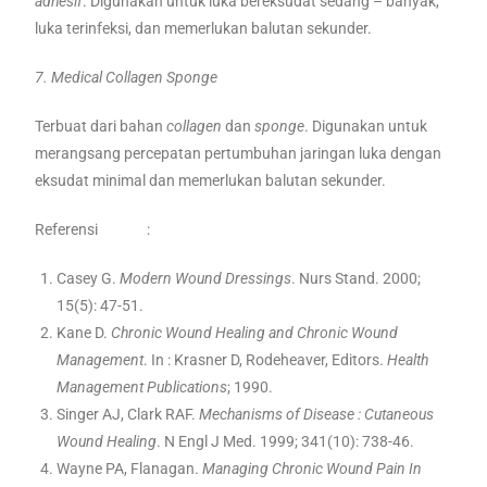
adhesif
. Digunakan untuk luka bereksudat sedang – banyak,
luka terinfeksi, dan memerlukan balutan sekunder.
7. Medical Collagen Sponge
Terbuat dari bahan
collagen
dan
sponge
. Digunakan untuk
merangsang percepatan pertumbuhan jaringan luka dengan
eksudat minimal dan memerlukan balutan sekunder.
Referensi :
Casey G.
Modern Wound Dressings
. Nurs Stand. 2000;
15(5): 47-51.
Kane D.
Chronic Wound Healing and Chronic Wound
Management
. In : Krasner D, Rodeheaver, Editors.
Health
Management Publications
; 1990.
Singer AJ, Clark RAF.
Mechanisms of Disease : Cutaneous
Wound Healing
. N Engl J Med. 1999; 341(10): 738-46.
Wayne PA, Flanagan.
Managing Chronic Wound Pain In